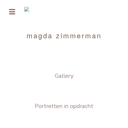
Ga
naar
de
inhoud
magda zimmerman
Gallery
Portretten in opdracht